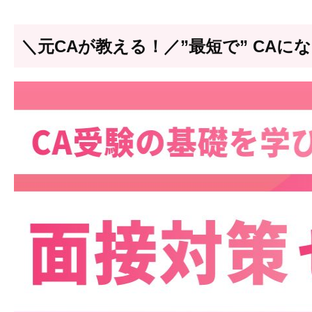
＼元CAが教える！／”最短で” CAに