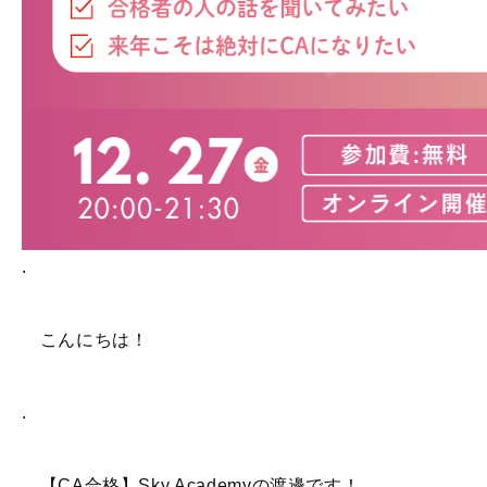
.
こんにちは！
.
【CA合格】Sky Academyの渡邊です！