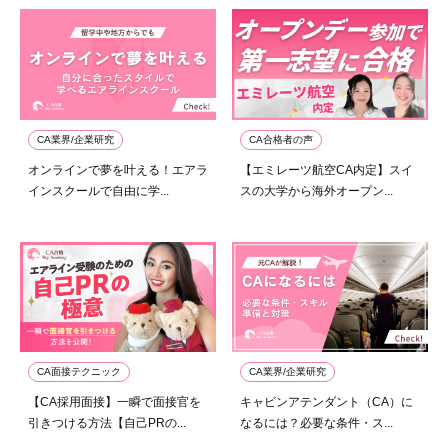
ゲ
ー
シ
CA業界/企業研究
CA合格者の声
ョ
オンラインで夢を叶える！エアラ
【エミレーツ航空CA内定】スイ
インスクールで自由に学...
スの大学から海外オープン...
ン
CA面接テクニック
CA業界/企業研究
【CA採用面接】一瞬で面接官を
キャビンアテンダント（CA）に
引きつける方法【自己PRの...
なるには？必要な条件・ス...