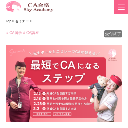
Top
>
セミナー
>
# CA留学
# CA講座
受付終了