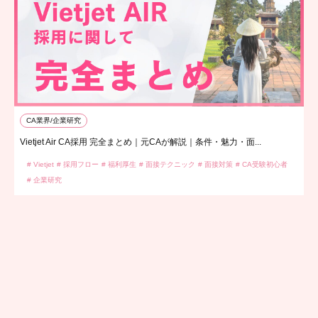
CA業界/企業研究
Vietjet Air CA採用 完全まとめ｜元CAが解説｜条件・魅力・面...
# Vietjet
# 採用フロー
# 福利厚生
# 面接テクニック
# 面接対策
# CA受験初心者
# 企業研究