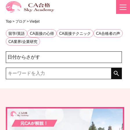
Top
>
ブログ
>
Vietjet
留学/英語
CA面接の心得
CA面接テクニック
CA合格者の声
CA業界/企業研究
日付からさがす