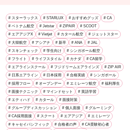
# スターラックス
# STARLUX
# おすすめグッズ
# CA
# ベトナム航空
# Jetstar
# ZIPAIR
# SCOOT
# エアアジアX
# Vietjet
# カタール航空
# ジェットスター
# 大韓航空
# アシアナ
# 新卒
# ANA
# JAL
# スキンチェック
# 学生向け
# シンガポール航空
# フライト
# ライフスタイル
# カナダ
# CA留学
# エアラインスクール
# フジドリームエアラインズ
# ZIP AIR
# 日系エアライン
# 日本採用
# 合格実績
# シンガポール
# 採用フロー
# オープンデー
# エミレーツ航空
# 福利厚生
# 面接テクニック
# マインドセット
# 英語学習
# エティハド
# カタール
# 面接対策
# グループディスカッション
# 個人面接
# グルーミング
# CA採用面接
# スクート
# エアアジア
# エミレーツ
# キャセイパシフィック
# 合格者の声
# CA受験初心者